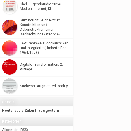
Shell Jugendstudie 2024:
Medien, Internet, KI
Kurz notiert: »Der Akteur:
Konstruktion und
Dekonstruktion einer
Beobachtungskategorie«
Lektürehinweis: Apokalyptiker
und Integrierte (Umberto Eco
1964/1978)
Digitale Transformation: 2.
Auflage
Stichwort: Augmented Reality
Special
Heute ist die Zukunft von gestern
Kategorien
Allgemein
(
RSS
)