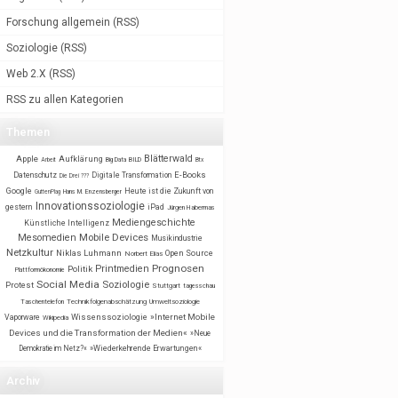
Forschung allgemein
(
RSS
)
Soziologie
(
RSS
)
Web 2.X
(
RSS
)
RSS zu allen Kategorien
Themen
Blätterwald
Apple
Aufklärung
BILD
Arbeit
Big Data
Btx
E-Books
Datenschutz
Digitale Transformation
Die Drei ???
Google
Heute ist die Zukunft von
GuttenPlag
Hans M. Enzensberger
Innovationssoziologie
gestern
iPad
Jürgen Habermas
Mediengeschichte
Künstliche Intelligenz
Mobile Devices
Mesomedien
Musikindustrie
Netzkultur
Niklas Luhmann
Open Source
Norbert Elias
Prognosen
Printmedien
Politik
Plattformökonomie
Social Media
Soziologie
Protest
Stuttgart
tagesschau
Taschentelefon
Technikfolgenabschätzung
Umweltsoziologie
Wissenssoziologie
»Internet Mobile
Vaporware
Wikipedia
Devices und die Transformation der Medien«
»Neue
Demokratie im Netz?«
»Wiederkehrende Erwartungen«
Archiv