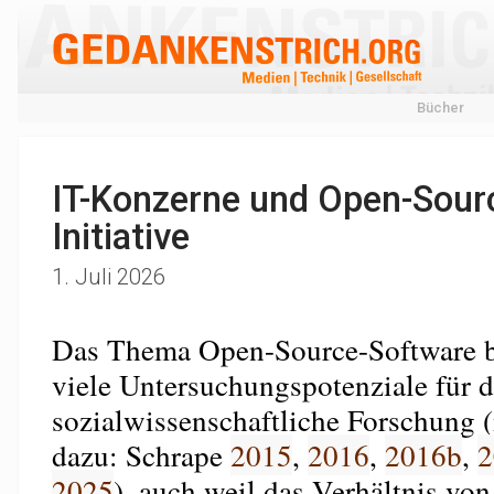
Bücher
IT-Konzerne und Open-Sourc
Initiative
1. Juli 2026
Das Thema Open-Source-Software bi
viele Untersuchungspotenziale für d
sozialwissenschaftliche Forschung 
dazu: Schrape
2015
,
2016
,
2016b
,
2
2025
), auch weil das Verhältnis von 