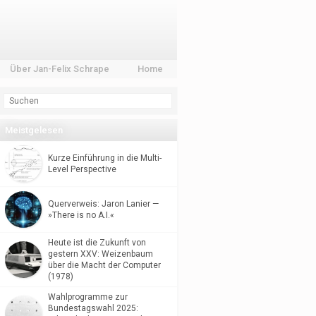
Über Jan-Felix Schrape
Home
Meistgelesen
Kurze Einführung in die Multi-
Level Perspective
Querverweis: Jaron Lanier —
»There is no A.I.«
Heute ist die Zukunft von
gestern XXV: Weizenbaum
über die Macht der Computer
(1978)
Wahlprogramme zur
Bundestagswahl 2025: