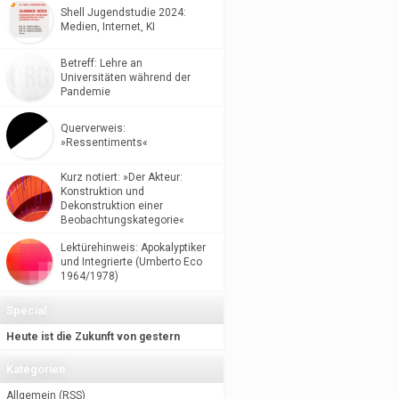
Shell Jugendstudie 2024:
Medien, Internet, KI
Betreff: Lehre an
Universitäten während der
Pandemie
Querverweis:
»Ressentiments«
Kurz notiert: »Der Akteur:
Konstruktion und
Dekonstruktion einer
Beobachtungskategorie«
Lektürehinweis: Apokalyptiker
und Integrierte (Umberto Eco
1964/1978)
Special
Heute ist die Zukunft von gestern
Kategorien
Allgemein
(
RSS
)