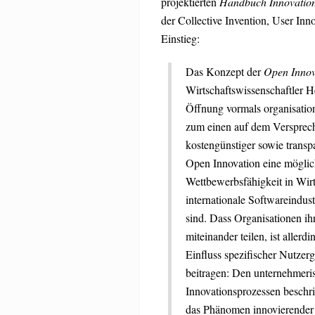
projektierten
Handbuch Innovation
der Collective Invention, User Inn
Einstieg:
Das Konzept der
Open Innov
Wirtschaftswissenschaftler 
Öffnung vormals organisation
zum einen auf dem Verspreche
kostengünstiger sowie transp
Open Innovation eine möglic
Wettbewerbsfähigkeit in Wirt
internationale Softwareindus
sind. Dass Organisationen i
miteinander teilen, ist alle
Einfluss spezifischer Nutzer
beitragen: Den unternehmeri
Innovationsprozessen beschri
das Phänomen innovierender 