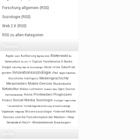
Forschung allgemein
(
RSS
)
Soziologie
(
RSS
)
Web 2.X
(
RSS
)
RSS zu allen Kategorien
Themen
Blätterwald
Apple
Aufklärung
BILD
Arbeit
Big Data
Btx
E-Books
Datenschutz
Digitale Transformation
Die Drei ???
Google
Heute ist die Zukunft von
GuttenPlag
Hans M. Enzensberger
Innovationssoziologie
gestern
iPad
Jürgen Habermas
Mediengeschichte
Künstliche Intelligenz
Mobile Devices
Mesomedien
Musikindustrie
Netzkultur
Niklas Luhmann
Open Source
Norbert Elias
Prognosen
Printmedien
Politik
Plattformökonomie
Social Media
Soziologie
Protest
Stuttgart
tagesschau
Taschentelefon
Technikfolgenabschätzung
Umweltsoziologie
Wissenssoziologie
»Internet Mobile
Vaporware
Wikipedia
Devices und die Transformation der Medien«
»Neue
Demokratie im Netz?«
»Wiederkehrende Erwartungen«
Archiv