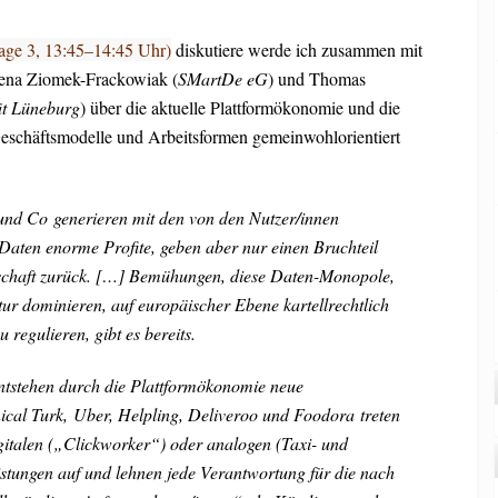
age 3, 13:45–14:45 Uhr)
diskutiere werde ich zusammen mit
ena Ziomek-Frackowiak (
SMartDe eG
) und Thomas
ät Lüneburg
) über die aktuelle Plattformökonomie und die
 Geschäftsmodelle und Arbeitsformen gemeinwohlorientiert
und Co
generieren mit den von den Nutzer/innen
n Daten enorme Profite, geben aber nur einen Bruchteil
schaft zurück. […] Bemühungen, diese Daten-Monopole,
ktur dominieren, auf europäischer Ebene kartellrechtlich
 regulieren, gibt es bereits.
entstehen durch die Plattformökonomie neue
al Turk, Uber, Helpling, Deliveroo und Foodora treten
igitalen („Clickworker“) oder analogen (Taxi- und
eistungen auf und lehnen jede Verantwortung für die nach