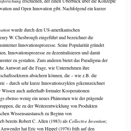
sforschung
erschienen, der einen Überblick über die Konzepte
ovation und Open Innovation gibt. Nachfolgend ein kurzer
ation
wurde durch den US-amerikanischen
Henry W. Chesbrough eingeführt und bezeichnet die
sinterner Innovationsprozesse. Seine Popularität gründet
n, Innovationsprozesse zu dezentralisieren und damit
arenter zu gestalten. Zum anderen bietet das Paradigma der
he Antwort auf die Frage, wie Unternehmen ihre
schaftssektoren absichern können, die – wie z.B. die
trie – durch sehr kurze Innovationszyklen gekennzeichnet
hr Wissen auch außerhalb formaler Kooperationen
rdings ebenso wenig ein neues Phänomen wie der prägende
gruppen, die zu der Weiterentwicklung von Produkten
schen Wissensaustausch zu Beginn von
eb bereits Robert C. Allen (1983) als
Collective Invention
;
Anwender hat Eric von Hippel (1976) früh auf den