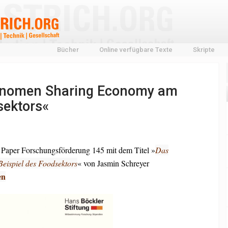
Bücher
Online verfügbare Texte
Skripte
hänomen Sharing Economy am
sektors«
 Paper Forschungsförderung 145 mit dem Titel »
Das
ispiel des Foodsektors
« von Jasmin Schreyer
en