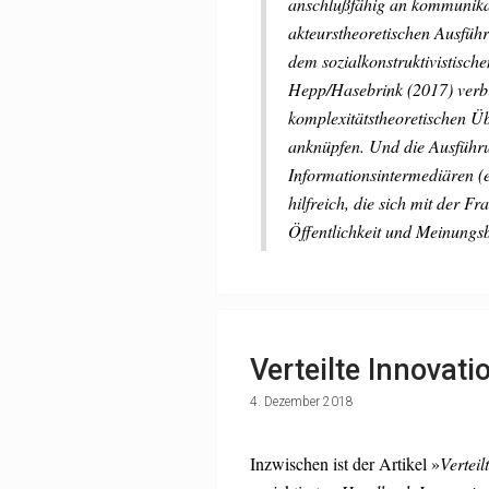
anschlußfähig an kommunikat
akteurstheoretischen Ausführ
dem sozialkonstruktivistisc
Hepp/Hasebrink (2017) verbi
komplexitätstheoretischen Ü
anknüpfen. Und die Ausführ
Informationsintermediären (ei
hilfreich, die sich mit der F
Öffentlichkeit und Meinungsb
Verteilte Innovat
4. Dezember 2018
Inzwischen ist der Artikel »
Verteil