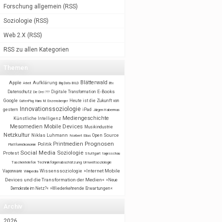
Forschung allgemein
(
RSS
)
Soziologie
(
RSS
)
Web 2.X
(
RSS
)
RSS zu allen Kategorien
Themen
Blätterwald
Apple
Aufklärung
BILD
Arbeit
Big Data
Btx
E-Books
Datenschutz
Digitale Transformation
Die Drei ???
Google
Heute ist die Zukunft von
GuttenPlag
Hans M. Enzensberger
Innovationssoziologie
gestern
iPad
Jürgen Habermas
Mediengeschichte
Künstliche Intelligenz
Mobile Devices
Mesomedien
Musikindustrie
Netzkultur
Niklas Luhmann
Open Source
Norbert Elias
Prognosen
Printmedien
Politik
Plattformökonomie
Social Media
Soziologie
Protest
Stuttgart
tagesschau
Taschentelefon
Technikfolgenabschätzung
Umweltsoziologie
Wissenssoziologie
»Internet Mobile
Vaporware
Wikipedia
Devices und die Transformation der Medien«
»Neue
Demokratie im Netz?«
»Wiederkehrende Erwartungen«
Archiv
2026