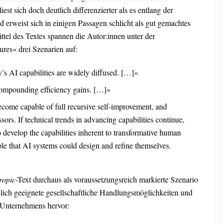
liest sich doch deutlich differenzierter als es entlang der
d erweist sich in einigen Passagen schlicht als gut gemachtes
ittel des Textes spannen die Autor:innen unter der
res« drei Szenarien auf:
y’s AI capabilities are widely diffused. […]«
compounding efficiency gains. […]«
come capable of full recursive self-improvement, and
sors. If technical trends in advancing capabilities continue,
 develop the capabilities inherent to transformative human
ible that AI systems could design and refine themselves.
ropic
-Text durchaus als voraussetzungsreich markierte Szenario
ßlich geeignete gesellschaftliche Handlungsmöglichkeiten und
 Unternehmens hervor: