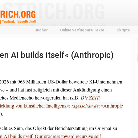
Bücher
Online verfügbare Texte
Skripte
n AI builds itself« (Anthropic)
2026 mit 965 Milliarden US-Dollar bewertete KI-Unternehmen
rse – und hat fast zeitgleich mit dieser Ankündigung einen
breites Medienecho hervorgerufen hat (z.B.
Die ZEIT
:
cklung von künstlicher Intelligenz«
;
tagesschau.de
: »Anthropic
«
).
cht es Sinn, das Objekt der Berichterstattung im Original zu
 AI builds itself: Our progress toward recursive self-