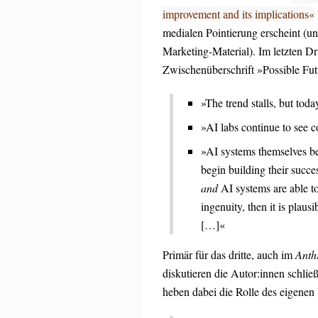
improvement and its implications«
medialen Pointierung erscheint (un
Marketing-Material). Im letzten Dr
Zwischenüberschrift »Possible Futu
»The trend stalls, but toda
»AI labs continue to see 
»AI systems themselves be
begin building their succes
and
AI systems are able to
ingenuity, then it is plaus
[…]«
Primär für das dritte, auch im
Anth
diskutieren die Autor:innen schlie
heben dabei die Rolle des eigenen