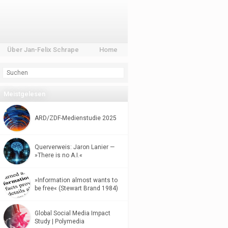
Über Jan-Felix Schrape
Home
Meistgelesen
ARD/ZDF-Medienstudie 2025
Querverweis: Jaron Lanier —
»There is no A.I.«
»Information almost wants to
be free« (Stewart Brand 1984)
Global Social Media Impact
Study | Polymedia