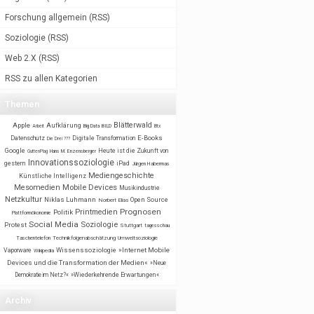
Forschung allgemein
(
RSS
)
Soziologie
(
RSS
)
Web 2.X
(
RSS
)
RSS zu allen Kategorien
Themen
Blätterwald
Apple
Aufklärung
BILD
Arbeit
Big Data
Btx
E-Books
Datenschutz
Digitale Transformation
Die Drei ???
Google
Heute ist die Zukunft von
GuttenPlag
Hans M. Enzensberger
Innovationssoziologie
gestern
iPad
Jürgen Habermas
Mediengeschichte
Künstliche Intelligenz
Mobile Devices
Mesomedien
Musikindustrie
Netzkultur
Niklas Luhmann
Open Source
Norbert Elias
Prognosen
Printmedien
Politik
Plattformökonomie
Social Media
Soziologie
Protest
Stuttgart
tagesschau
Taschentelefon
Technikfolgenabschätzung
Umweltsoziologie
Wissenssoziologie
»Internet Mobile
Vaporware
Wikipedia
Devices und die Transformation der Medien«
»Neue
Demokratie im Netz?«
»Wiederkehrende Erwartungen«
Archiv