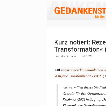
Kurz notiert: Reze
Transformation« 
Jan-Felix Schrape | 5. Juli 2022
Auf
rezensionen:kommunikation:
»Digitale Transformation« (2021)
w
»
So vermittelt dieses Studie
›Gespür für den Gesamtzusa
Resümee (202) heißt […]
.
Da
Thematik der Digitalisierung