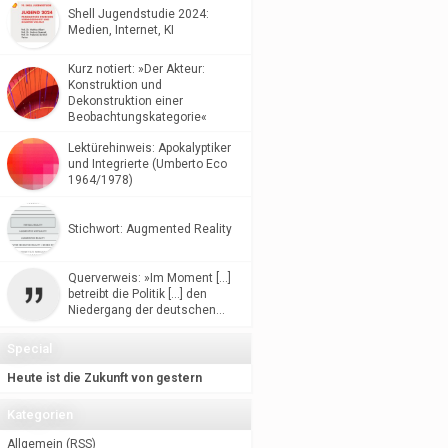
Shell Jugendstudie 2024:
Medien, Internet, KI
Kurz notiert: »Der Akteur:
Konstruktion und
Dekonstruktion einer
Beobachtungskategorie«
Lektürehinweis: Apokalyptiker
und Integrierte (Umberto Eco
1964/1978)
Stichwort: Augmented Reality
Querverweis: »Im Moment […]
betreibt die Politik […] den
Niedergang der deutschen…
Special
Heute ist die Zukunft von gestern
Kategorien
Allgemein
(
RSS
)