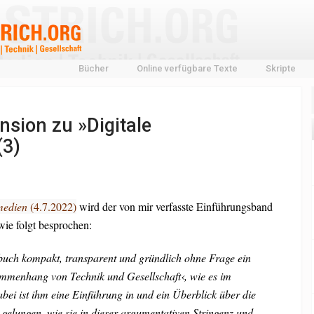
Bücher
Online verfügbare Texte
Skripte
nsion zu »Digitale
(3)
medien
(4.7.2022)
wird der von mir verfasste Einführungsband
ie folgt besprochen:
nbuch kompakt, transparent und gründlich ohne Frage ein
mmenhang von Technik und Gesellschaft‹, wie es im
bei ist ihm eine Einführung in und ein Überblick über die
 gelungen, wie sie in dieser argumentativen Stringenz und