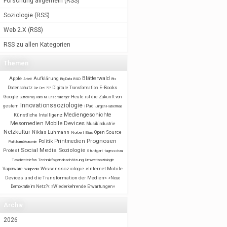
Forschung allgemein
(
RSS
)
Soziologie
(
RSS
)
Web 2.X
(
RSS
)
RSS zu allen Kategorien
Themen
Blätterwald
Apple
Aufklärung
BILD
Arbeit
Big Data
Btx
E-Books
Datenschutz
Digitale Transformation
Die Drei ???
Google
Heute ist die Zukunft von
GuttenPlag
Hans M. Enzensberger
Innovationssoziologie
gestern
iPad
Jürgen Habermas
Mediengeschichte
Künstliche Intelligenz
Mobile Devices
Mesomedien
Musikindustrie
Netzkultur
Niklas Luhmann
Open Source
Norbert Elias
Prognosen
Printmedien
Politik
Plattformökonomie
Social Media
Soziologie
Protest
Stuttgart
tagesschau
Taschentelefon
Technikfolgenabschätzung
Umweltsoziologie
Wissenssoziologie
»Internet Mobile
Vaporware
Wikipedia
Devices und die Transformation der Medien«
»Neue
Demokratie im Netz?«
»Wiederkehrende Erwartungen«
Archiv
2026