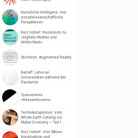
Künstliche Intelligenz: Vier
sozialwissenschaftliche
Perspektiven
Kurz notiert: Rezension zu
»Digitale Medien und
Wirklichkeit«
Stichwort: Augmented Reality
Betreff: Lehre an
Universitäten während der
Pandemie
Querverweis:
»Ressentiments«
Technikutopismus: Vom
Whole Earth Catalog zur
Maker Economy — Teil 1
Kurz notiert: »Der Akteur:
Konstruktion und