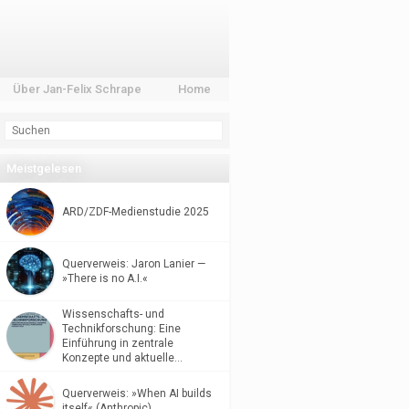
Über Jan-Felix Schrape
Home
Meistgelesen
ARD/ZDF-Medienstudie 2025
Querverweis: Jaron Lanier —
»There is no A.I.«
Wissenschafts- und
Technikforschung: Eine
Einführung in zentrale
Konzepte und aktuelle…
Querverweis: »When AI builds
itself« (Anthropic)