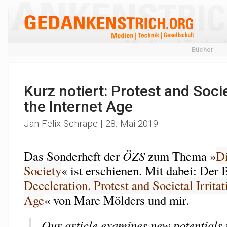
Bücher
Kurz notiert: Protest and Societ
the Internet Age
Jan-Felix Schrape | 28. Mai 2019
Das Sonderheft der
ÖZS
zum Thema »
Di
Society
« ist erschienen. Mit dabei: Der 
Deceleration. Protest and Societal Irritat
Age
« von Marc Mölders und mir.
Our article examines new potentials 