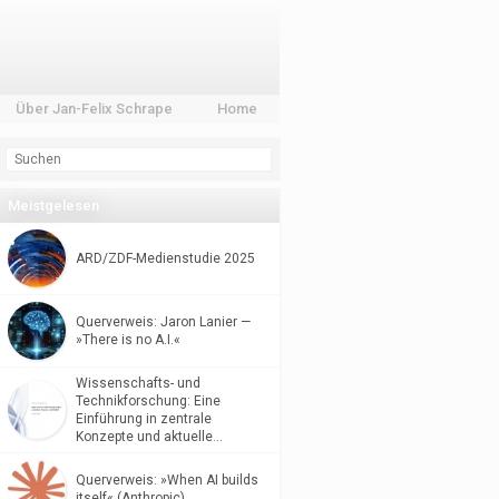
Über Jan-Felix Schrape
Home
Meistgelesen
ARD/ZDF-Medienstudie 2025
Querverweis: Jaron Lanier —
»There is no A.I.«
Wissenschafts- und
Technikforschung: Eine
Einführung in zentrale
Konzepte und aktuelle…
Querverweis: »When AI builds
itself« (Anthropic)