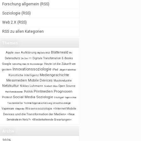
Forschung allgemein
(
RSS
)
Soziologie
(
RSS
)
Web 2.X
(
RSS
)
RSS zu allen Kategorien
Themen
Blätterwald
Apple
Aufklärung
BILD
Arbeit
Big Data
Btx
E-Books
Datenschutz
Digitale Transformation
Die Drei ???
Google
Heute ist die Zukunft von
GuttenPlag
Hans M. Enzensberger
Innovationssoziologie
gestern
iPad
Jürgen Habermas
Mediengeschichte
Künstliche Intelligenz
Mobile Devices
Mesomedien
Musikindustrie
Netzkultur
Niklas Luhmann
Open Source
Norbert Elias
Prognosen
Printmedien
Politik
Plattformökonomie
Social Media
Soziologie
Protest
Stuttgart
tagesschau
Taschentelefon
Technikfolgenabschätzung
Umweltsoziologie
Wissenssoziologie
»Internet Mobile
Vaporware
Wikipedia
Devices und die Transformation der Medien«
»Neue
Demokratie im Netz?«
»Wiederkehrende Erwartungen«
Archiv
2026