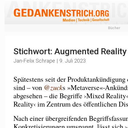
Bücher
Stichwort: Augmented Reality
Jan-Felix Schrape | 9. Juli 2023
Spätestens seit der Produktankündigung
sind – von
@
zuck
s »Metaverse«-Ankünd
abgesehen – die Begriffe ›Mixed Realit
Reality‹ im Zentrum des öffentlichen D
Nach einer übergreifenden Begriffsfassun
Konkretisierungen umspannt, lässt sich 