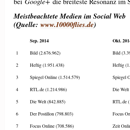
bei
Google+
die breiteste Resonanz im S
Meistbeachtete Medien im Social Web
(Quelle:
www.10000flies.de
)
Sep. 2014
Okt. 201
1
Bild (2.676.962)
Bild (3.3
2
Heftig (1.951.438)
Heftig (1
3
Spiegel Online (1.514.579)
Spiegel O
4
RTL.de (1.214.986)
Die Welt 
5
Die Welt (842.885)
RTL.de (
6
Der Postillon (798.803)
Focus On
7
Focus Online (708.586)
Zeit Onli