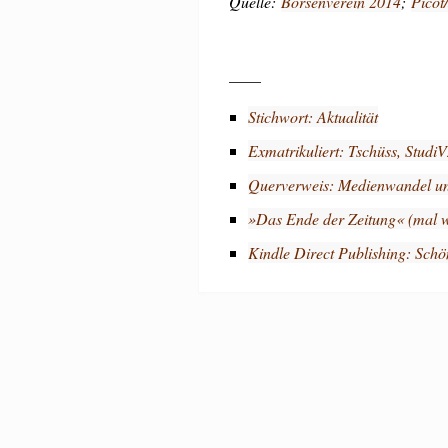
Quelle:
Börsenverein 2014
;
Picot
____
Stichwort: Aktualität
Exmatrikuliert: Tschüss, StudiV
Querverweis: Medienwandel un
»Das Ende der Zeitung« (mal w
Kindle Direct Publishing: Schö