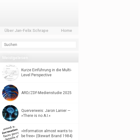
Über Jan-Felix Schrape
Home
Meistgelesen
Kurze Einführung in die Multi-
Level Perspective
ARD/ZDF-Medienstudie 2025
Querverweis: Jaron Lanier —
»There is no A.I.«
»Information almost wants to
be free« (Stewart Brand 1984)