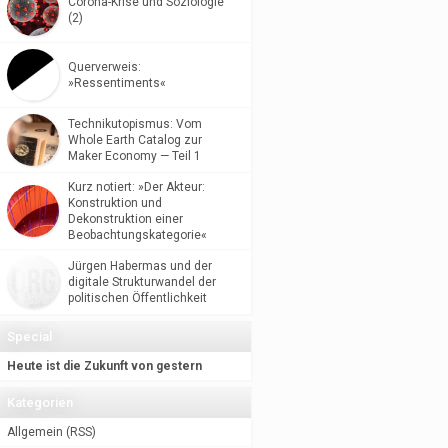
Corona-Krise und Soziologie
(2)
Querverweis:
»Ressentiments«
Technikutopismus: Vom
Whole Earth Catalog zur
Maker Economy — Teil 1
Kurz notiert: »Der Akteur:
Konstruktion und
Dekonstruktion einer
Beobachtungskategorie«
Jürgen Habermas und der
digitale Strukturwandel der
politischen Öffentlichkeit
Special
Heute ist die Zukunft von gestern
Kategorien
Allgemein
(
RSS
)