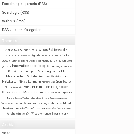
Forschung allgemein
(
RSS
)
Soziologie
(
RSS
)
Web 2.X
(
RSS
)
RSS zu allen Kategorien
Themen
Blätterwald
Apple
Aufklärung
BILD
Arbeit
Big Data
Btx
E-Books
Datenschutz
Digitale Transformation
Die Drei ???
Google
Heute ist die Zukunft von
GuttenPlag
Hans M. Enzensberger
Innovationssoziologie
gestern
iPad
Jürgen Habermas
Mediengeschichte
Künstliche Intelligenz
Mobile Devices
Mesomedien
Musikindustrie
Netzkultur
Niklas Luhmann
Open Source
Norbert Elias
Prognosen
Printmedien
Politik
Plattformökonomie
Social Media
Soziologie
Protest
Stuttgart
tagesschau
Taschentelefon
Technikfolgenabschätzung
Umweltsoziologie
Wissenssoziologie
»Internet Mobile
Vaporware
Wikipedia
Devices und die Transformation der Medien«
»Neue
Demokratie im Netz?«
»Wiederkehrende Erwartungen«
Archiv
2026