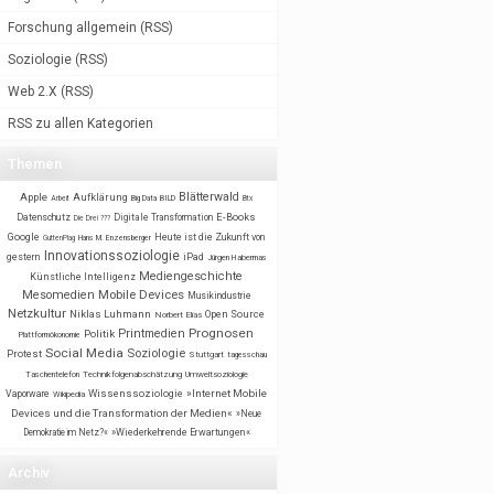
Forschung allgemein
(
RSS
)
Soziologie
(
RSS
)
Web 2.X
(
RSS
)
RSS zu allen Kategorien
Themen
Blätterwald
Apple
Aufklärung
BILD
Arbeit
Big Data
Btx
E-Books
Datenschutz
Digitale Transformation
Die Drei ???
Google
Heute ist die Zukunft von
GuttenPlag
Hans M. Enzensberger
Innovationssoziologie
gestern
iPad
Jürgen Habermas
Mediengeschichte
Künstliche Intelligenz
Mobile Devices
Mesomedien
Musikindustrie
Netzkultur
Niklas Luhmann
Open Source
Norbert Elias
Prognosen
Printmedien
Politik
Plattformökonomie
Social Media
Soziologie
Protest
Stuttgart
tagesschau
Taschentelefon
Technikfolgenabschätzung
Umweltsoziologie
Wissenssoziologie
»Internet Mobile
Vaporware
Wikipedia
Devices und die Transformation der Medien«
»Neue
Demokratie im Netz?«
»Wiederkehrende Erwartungen«
Archiv