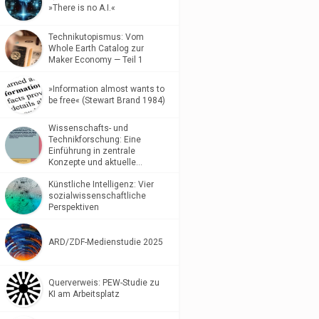
»There is no A.I.«
Technikutopismus: Vom
Whole Earth Catalog zur
Maker Economy — Teil 1
»Information almost wants to
be free« (Stewart Brand 1984)
Wissenschafts- und
Technikforschung: Eine
Einführung in zentrale
Konzepte und aktuelle…
Künstliche Intelligenz: Vier
sozialwissenschaftliche
Perspektiven
ARD/ZDF-Medienstudie 2025
Querverweis: PEW-Studie zu
KI am Arbeitsplatz