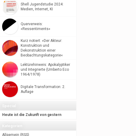
Shell Jugendstudie 2024:
Medien, Internet, KI
Querverweis:
»Ressentiments«
Kurz notiert: »Der Akteur:
Konstruktion und
Dekonstruktion einer
Beobachtungskategorie«
Lektürehinweis: Apokalyptiker
und Integrierte (Umberto Eco
1964/1978)
Digitale Transformation: 2.
Auflage
Special
Heute ist die Zukunft von gestern
Kategorien
Allgemein
(
RSS
)