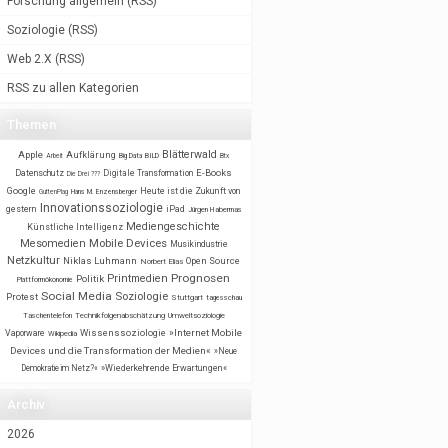
Forschung allgemein
(
RSS
)
Soziologie
(
RSS
)
Web 2.X
(
RSS
)
RSS zu allen Kategorien
Themen
Blätterwald
Apple
Aufklärung
BILD
Arbeit
Big Data
Btx
E-Books
Datenschutz
Digitale Transformation
Die Drei ???
Google
Heute ist die Zukunft von
GuttenPlag
Hans M. Enzensberger
Innovationssoziologie
gestern
iPad
Jürgen Habermas
Mediengeschichte
Künstliche Intelligenz
Mobile Devices
Mesomedien
Musikindustrie
Netzkultur
Niklas Luhmann
Open Source
Norbert Elias
Prognosen
Printmedien
Politik
Plattformökonomie
Social Media
Soziologie
Protest
Stuttgart
tagesschau
Taschentelefon
Technikfolgenabschätzung
Umweltsoziologie
Wissenssoziologie
»Internet Mobile
Vaporware
Wikipedia
Devices und die Transformation der Medien«
»Neue
Demokratie im Netz?«
»Wiederkehrende Erwartungen«
Archiv
2026