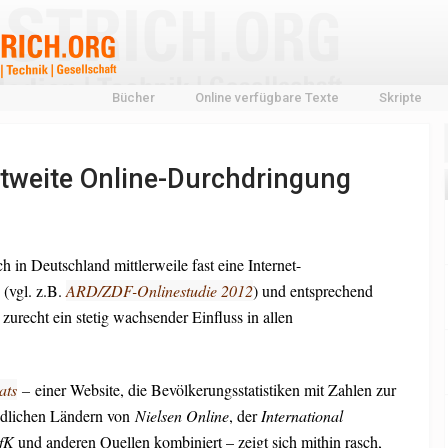
Bücher
Online verfügbare Texte
Skripte
eltweite Online-Durchdringung
ch in Deutschland mittlerweile fast eine Internet-
 (vgl. z.B.
ARD/ZDF-Onlinestudie 2012
) und entsprechend
zurecht ein stetig wachsender Einfluss in allen
ats
–
einer Website, die Bevölkerungsstatistiken mit Zahlen zur
iedlichen Ländern von
Nielsen Online
, der
International
fK
und anderen Quellen kombiniert – zeigt sich mithin rasch,