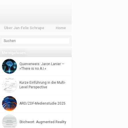
Über Jan-Felix Schrape
Home
Meistgelesen
Querverweis: Jaron Lanier —
»There is no A.I.«
Kurze Einführung in die Multi-
Level Perspective
ARD/ZDF-Medienstudie 2025
Stichwort: Augmented Reality