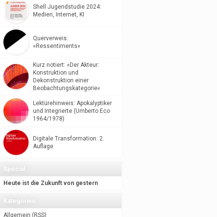
Shell Jugendstudie 2024:
Medien, Internet, KI
Querverweis:
»Ressentiments«
Kurz notiert: »Der Akteur:
Konstruktion und
Dekonstruktion einer
Beobachtungskategorie«
Lektürehinweis: Apokalyptiker
und Integrierte (Umberto Eco
1964/1978)
Digitale Transformation: 2.
Auflage
Special
Heute ist die Zukunft von gestern
Kategorien
Allgemein
(
RSS
)