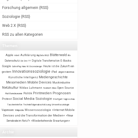
Forschung allgemein
(
RSS
)
Soziologie
(
RSS
)
Web 2.X
(
RSS
)
RSS zu allen Kategorien
Themen
Blätterwald
Apple
Aufklärung
BILD
Arbeit
Big Data
Btx
E-Books
Datenschutz
Digitale Transformation
Die Drei ???
Google
Heute ist die Zukunft von
GuttenPlag
Hans M. Enzensberger
Innovationssoziologie
gestern
iPad
Jürgen Habermas
Mediengeschichte
Künstliche Intelligenz
Mobile Devices
Mesomedien
Musikindustrie
Netzkultur
Niklas Luhmann
Open Source
Norbert Elias
Prognosen
Printmedien
Politik
Plattformökonomie
Social Media
Soziologie
Protest
Stuttgart
tagesschau
Taschentelefon
Technikfolgenabschätzung
Umweltsoziologie
Wissenssoziologie
»Internet Mobile
Vaporware
Wikipedia
Devices und die Transformation der Medien«
»Neue
Demokratie im Netz?«
»Wiederkehrende Erwartungen«
Archiv