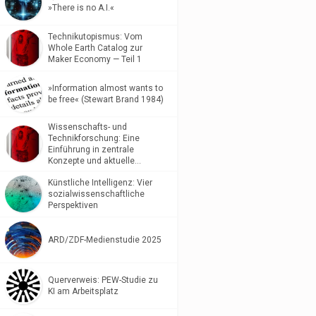
»There is no A.I.«
Technikutopismus: Vom
Whole Earth Catalog zur
Maker Economy — Teil 1
»Information almost wants to
be free« (Stewart Brand 1984)
Wissenschafts- und
Technikforschung: Eine
Einführung in zentrale
Konzepte und aktuelle…
Künstliche Intelligenz: Vier
sozialwissenschaftliche
Perspektiven
ARD/ZDF-Medienstudie 2025
Querverweis: PEW-Studie zu
KI am Arbeitsplatz