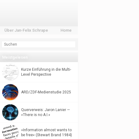
Über Jan-Felix Schrape
Home
Meistgelesen
Kurze Einführung in die Multi-
Level Perspective
ARD/ZDF-Medienstudie 2025
Querverweis: Jaron Lanier —
»There is no A.I.«
»Information almost wants to
be free« (Stewart Brand 1984)