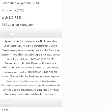
Forschung allgemein
(
RSS
)
Soziologie
(
RSS
)
Web 2.X
(
RSS
)
RSS zu allen Kategorien
Themen
Blätterwald
Apple
Aufklärung
BILD
Arbeit
Big Data
Btx
E-Books
Datenschutz
Digitale Transformation
Die Drei ???
Google
Heute ist die Zukunft von
GuttenPlag
Hans M. Enzensberger
Innovationssoziologie
gestern
iPad
Jürgen Habermas
Mediengeschichte
Künstliche Intelligenz
Mobile Devices
Mesomedien
Musikindustrie
Netzkultur
Niklas Luhmann
Open Source
Norbert Elias
Prognosen
Printmedien
Politik
Plattformökonomie
Social Media
Soziologie
Protest
Stuttgart
tagesschau
Taschentelefon
Technikfolgenabschätzung
Umweltsoziologie
Wissenssoziologie
»Internet Mobile
Vaporware
Wikipedia
Devices und die Transformation der Medien«
»Neue
Demokratie im Netz?«
»Wiederkehrende Erwartungen«
Archiv
2026