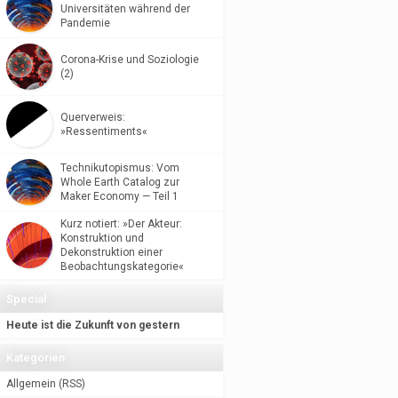
Universitäten während der
Pandemie
Corona-Krise und Soziologie
(2)
Querverweis:
»Ressentiments«
Technikutopismus: Vom
Whole Earth Catalog zur
Maker Economy — Teil 1
Kurz notiert: »Der Akteur:
Konstruktion und
Dekonstruktion einer
Beobachtungskategorie«
Special
Heute ist die Zukunft von gestern
Kategorien
Allgemein
(
RSS
)