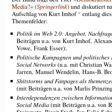
Media?« (
Springerlink
)
und diskutiert n
Aufschlag von Kurt Imhof
*
entlang dies
Themenfelder:
Politik im Web 2.0: Angebot, Nachfrag
Beiträgen u.a. von Kurt Imhof, Alexa
Vowe, Frank Esser);
Politische Kampagnen und politisches 
Social Networks
(u.a. mit Christian Wa
Jarren, Manuel Wendelin, Hans-B. Bro
Shitstorms und Fanpages als themenzent
(mit Beiträgen u.a. von Marlis Prinzi
Interdependenzen zwischen Informatio
Social Media
(mit Beiträgen u.a. von R
Steinmetz, Birgit Stark, Jan-Felix Sc