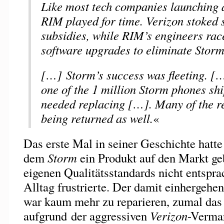
Like most tech companies launching a
RIM played for time. Verizon stoked 
subsidies, while RIM’s engineers rac
software upgrades to eliminate Stor
[…] Storm’s success was fleeting. […
one of the 1 million Storm phones sh
needed replacing […]. Many of the r
being returned as well.
«
Das erste Mal in seiner Geschichte hatt
dem
Storm
ein Produkt auf den Markt ge
eigenen Qualitätsstandards nicht entspr
Alltag frustrierte. Der damit einhergeh
war kaum mehr zu reparieren, zumal da
aufgrund der aggressiven
Verizon
-Verma