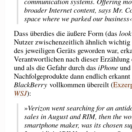
communication systems. Offering mob
broader Internet content, says Mr. Co
space where we parked our business‹
Dass überdies die äußere Form (das
look
Nutzer zwischenzeitlich ähnlich wichtig
des jeweiligen Geräts geworden war, erk
Verantwortlichen nach dieser Erzählung e
und als die Gefahr durch das
iPhone
und 
Nachfolgeprodukte dann endlich erkannt
BlackBerry
vollkommen übereilt (
Exzerp
WSJ
):
»
Verizon went searching for an antido
sales in August and RIM, then the wor
smartphone maker, was its chosen su