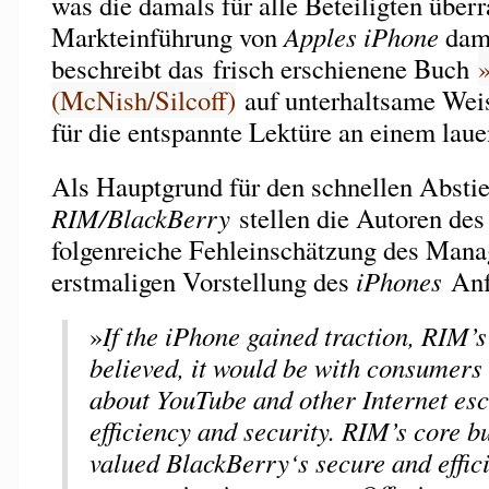
was die damals für alle Beteiligten über
Markteinführung von
Apples iPhone
dami
beschreibt das frisch erschienene Buch
»
(McNish/Silcoff)
auf unterhaltsame Weis
für die entspannte Lektüre an einem la
Als Hauptgrund für den schnellen Absti
RIM/BlackBerry
stellen die Autoren des
folgenreiche Fehleinschätzung des Mana
erstmaligen Vorstellung des
iPhones
Anf
»
If the iPhone gained traction, RIM’s
believed, it would be with consumer
about YouTube and other Internet es
efficiency and security. RIM’s core 
valued BlackBerry‘s secure and effic