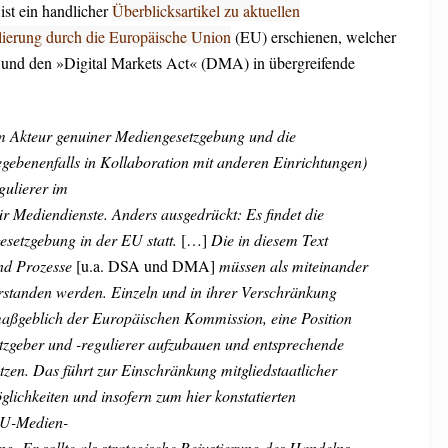
ist ein handlicher
Überblicksartikel zu aktuellen
ierung durch die Europäische Union
(EU) erschienen, welcher
 und den »Digital Markets Act« (DMA) in übergreifende
 Akteur genuiner Mediengesetzgebung und die
ebenenfalls in Kollaboration mit anderen Einrichtungen)
gulierer im
r Mediendienste. Anders ausgedrückt: Es findet die
setzgebung in der EU statt.
[…]
Die in diesem Text
nd Prozesse
[u.a. DSA und DMA]
müssen als miteinander
standen werden. Einzeln und in ihrer Verschränkung
maßgeblich der Europäischen Kommission, eine Position
tzgeber und -regulierer aufzubauen und entsprechende
zen. Das führt zur Einschränkung mitgliedstaatlicher
lichkeiten und insofern zum hier konstatierten
EU-Medien-
g. Er sollte als strategische Rejustierung des Handelns