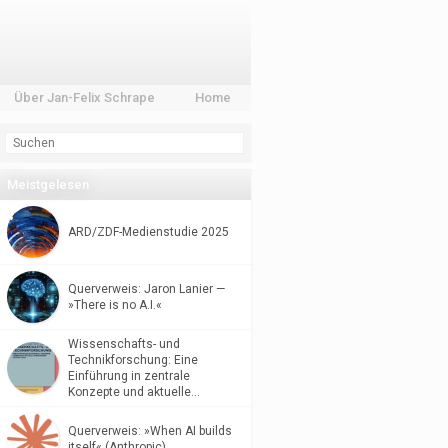
Über Jan-Felix Schrape
Home
Meistgelesen
ARD/ZDF-Medienstudie 2025
Querverweis: Jaron Lanier —
»There is no A.I.«
Wissenschafts- und
Technikforschung: Eine
Einführung in zentrale
Konzepte und aktuelle…
Querverweis: »When AI builds
itself« (Anthropic)