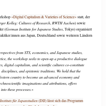
orkshop
»Digital Capitalism & Varieties of Science«
statt, der
er Kolleg: Cultures of Research
,
RWTH
Aachen
) sowie
er (
German Institute for Japanese Studies
, Tokyo) organisiert
aktiker:innen aus Japan, Deutschland sowie weiteren Ländern
erspectives from STS, economics, and Japanese studies,
ctice, the workshop seeks to open-up a productive dialogue
 digital capitalism, and scientific cultures co-constitute
isciplines, and epistemic traditions. We hold that the
n-Western country to become an advanced economy and
echnoscientific imaginations and attributions, offers
 into these processes.
«
Instituts für Japanstudien
(DIJ) lässt sich das Programm