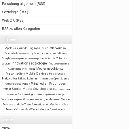
Forschung allgemein
(
RSS
)
Soziologie
(
RSS
)
Web 2.X
(
RSS
)
RSS zu allen Kategorien
Themen
Blätterwald
Apple
Aufklärung
BILD
Arbeit
Big Data
Btx
E-Books
Datenschutz
Digitale Transformation
Die Drei ???
Google
Heute ist die Zukunft von
GuttenPlag
Hans M. Enzensberger
Innovationssoziologie
gestern
iPad
Jürgen Habermas
Mediengeschichte
Künstliche Intelligenz
Mobile Devices
Mesomedien
Musikindustrie
Netzkultur
Niklas Luhmann
Open Source
Norbert Elias
Prognosen
Printmedien
Politik
Plattformökonomie
Social Media
Soziologie
Protest
Stuttgart
tagesschau
Taschentelefon
Technikfolgenabschätzung
Umweltsoziologie
Wissenssoziologie
»Internet Mobile
Vaporware
Wikipedia
Devices und die Transformation der Medien«
»Neue
Demokratie im Netz?«
»Wiederkehrende Erwartungen«
Archiv
2026