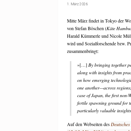
1. März 2026
Mitte März findet in Tokyo der W
von Stefan Böschen (
Käte Hamburg
Harald Kümmerle und Nicole Müll
wird und Sozialforschende bzw. Pr
zusammenbringt:
»[…]
By bringing together p
along with insights from pra
on how emerging technologies,
one another—across regions, d
case of Japan, the first no
fertile spawning ground for t
particularly valuable insights
Auf den Webseiten des
Deutsches 