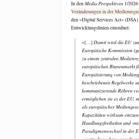
In den
Media Perspektiven
1/2026 
Veränderungen in der Medienregul
den »Digital Services Act« (DSA)
Entwicklungslinien einordnet:
»[…]
Damit wird die EU zum
Europäische Kommission (geg
zu einem zentralen Medienre
europäischen Binnenmarkt fü
Europäisierung von Medienge
beschriebenen Regelwerke u
kommunizierende Röhren ver
ermöglichen sie es der EU, 
als europäischer Mediengese
Kapazitäten wirksam einzuset
Handlungsfreiheiten und -mög
Paradigmenwechsel in der 
gesetzgebung bzw. -regulierun