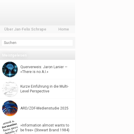
Über Jan-Felix Schrape
Home
Meistgelesen
Querverweis: Jaron Lanier —
»There is no A.I.«
Kurze Einführung in die Multi-
Level Perspective
ARD/ZDF-Medienstudie 2025
»Information almost wants to
be free« (Stewart Brand 1984)