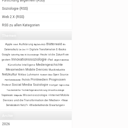
Forschung allgemein
(
RSS
)
Soziologie
(
RSS
)
Web 2.X
(
RSS
)
RSS zu allen Kategorien
Themen
Blätterwald
Apple
Aufklärung
BILD
Arbeit
Big Data
Btx
E-Books
Datenschutz
Digitale Transformation
Die Drei ???
Google
Heute ist die Zukunft von
GuttenPlag
Hans M. Enzensberger
Innovationssoziologie
gestern
iPad
Jürgen Habermas
Mediengeschichte
Künstliche Intelligenz
Mobile Devices
Mesomedien
Musikindustrie
Netzkultur
Niklas Luhmann
Open Source
Norbert Elias
Prognosen
Printmedien
Politik
Plattformökonomie
Social Media
Soziologie
Protest
Stuttgart
tagesschau
Taschentelefon
Technikfolgenabschätzung
Umweltsoziologie
Wissenssoziologie
»Internet Mobile
Vaporware
Wikipedia
Devices und die Transformation der Medien«
»Neue
Demokratie im Netz?«
»Wiederkehrende Erwartungen«
Archiv
2026