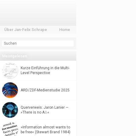
Über Jan-Felix Schrape
Home
Meistgelesen
Kurze Einführung in die Multi-
Level Perspective
ARD/ZDF-Medienstudie 2025
Querverweis: Jaron Lanier —
»There is no A.I.«
»Information almost wants to
be free« (Stewart Brand 1984)