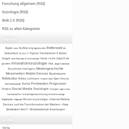
Forschung allgemein
(
RSS
)
Soziologie
(
RSS
)
Web 2.X
(
RSS
)
RSS zu allen Kategorien
Themen
Blätterwald
Apple
Aufklärung
BILD
Arbeit
Big Data
Btx
E-Books
Datenschutz
Digitale Transformation
Die Drei ???
Google
Heute ist die Zukunft von
GuttenPlag
Hans M. Enzensberger
Innovationssoziologie
gestern
iPad
Jürgen Habermas
Mediengeschichte
Künstliche Intelligenz
Mobile Devices
Mesomedien
Musikindustrie
Netzkultur
Niklas Luhmann
Open Source
Norbert Elias
Prognosen
Printmedien
Politik
Plattformökonomie
Social Media
Soziologie
Protest
Stuttgart
tagesschau
Taschentelefon
Technikfolgenabschätzung
Umweltsoziologie
Wissenssoziologie
»Internet Mobile
Vaporware
Wikipedia
Devices und die Transformation der Medien«
»Neue
Demokratie im Netz?«
»Wiederkehrende Erwartungen«
Archiv
2026