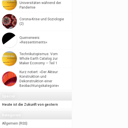
Universitäten während der
Pandemie
Corona-Krise und Soziologie
(2)
Querverweis:
»Ressentiments«
Technikutopismus: Vom
Whole Earth Catalog zur
Maker Economy — Teil 1
Kurz notiert: »Der Akteur:
Konstruktion und
Dekonstruktion einer
Beobachtungskategorie«
Special
Heute ist die Zukunft von gestern
Kategorien
Allgemein
(
RSS
)