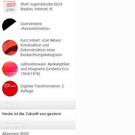
Shell Jugendstudie 2024:
Medien, Internet, KI
Querverweis:
»Ressentiments«
Kurz notiert: »Der Akteur:
Konstruktion und
Dekonstruktion einer
Beobachtungskategorie«
Lektürehinweis: Apokalyptiker
und Integrierte (Umberto Eco
1964/1978)
Digitale Transformation: 2.
Auflage
Special
Heute ist die Zukunft von gestern
Kategorien
Allgemein
(
RSS
)