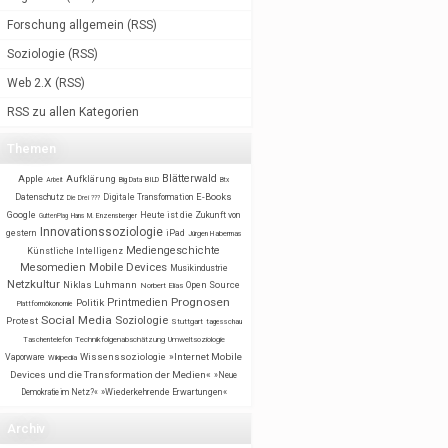
Forschung allgemein
(
RSS
)
Soziologie
(
RSS
)
Web 2.X
(
RSS
)
RSS zu allen Kategorien
Themen
Blätterwald
Apple
Aufklärung
BILD
Arbeit
Big Data
Btx
E-Books
Datenschutz
Digitale Transformation
Die Drei ???
Google
Heute ist die Zukunft von
GuttenPlag
Hans M. Enzensberger
Innovationssoziologie
gestern
iPad
Jürgen Habermas
Mediengeschichte
Künstliche Intelligenz
Mobile Devices
Mesomedien
Musikindustrie
Netzkultur
Niklas Luhmann
Open Source
Norbert Elias
Prognosen
Printmedien
Politik
Plattformökonomie
Social Media
Soziologie
Protest
Stuttgart
tagesschau
Taschentelefon
Technikfolgenabschätzung
Umweltsoziologie
Wissenssoziologie
»Internet Mobile
Vaporware
Wikipedia
Devices und die Transformation der Medien«
»Neue
Demokratie im Netz?«
»Wiederkehrende Erwartungen«
Archiv