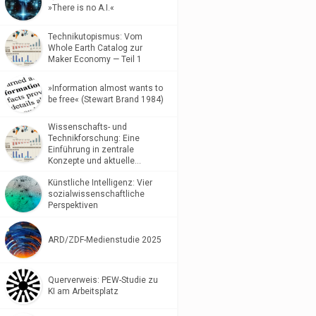
»There is no A.I.«
Technikutopismus: Vom
Whole Earth Catalog zur
Maker Economy — Teil 1
»Information almost wants to
be free« (Stewart Brand 1984)
Wissenschafts- und
Technikforschung: Eine
Einführung in zentrale
Konzepte und aktuelle…
Künstliche Intelligenz: Vier
sozialwissenschaftliche
Perspektiven
ARD/ZDF-Medienstudie 2025
Querverweis: PEW-Studie zu
KI am Arbeitsplatz