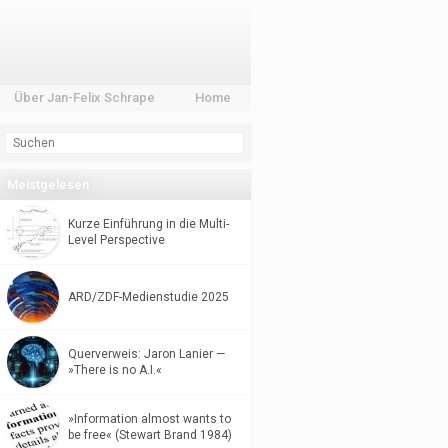
Über Jan-Felix Schrape
Home
Meistgelesen
Kurze Einführung in die Multi-
Level Perspective
ARD/ZDF-Medienstudie 2025
Querverweis: Jaron Lanier —
»There is no A.I.«
»Information almost wants to
be free« (Stewart Brand 1984)