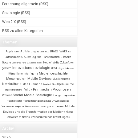
Forschung allgemein
(
RSS
)
Soziologie
(
RSS
)
Web 2.X
(
RSS
)
RSS zu allen Kategorien
Themen
Blätterwald
Apple
Aufklärung
BILD
Arbeit
Big Data
Btx
E-Books
Datenschutz
Digitale Transformation
Die Drei ???
Google
Heute ist die Zukunft von
GuttenPlag
Hans M. Enzensberger
Innovationssoziologie
gestern
iPad
Jürgen Habermas
Mediengeschichte
Künstliche Intelligenz
Mobile Devices
Mesomedien
Musikindustrie
Netzkultur
Niklas Luhmann
Open Source
Norbert Elias
Prognosen
Printmedien
Politik
Plattformökonomie
Social Media
Soziologie
Protest
Stuttgart
tagesschau
Taschentelefon
Technikfolgenabschätzung
Umweltsoziologie
Wissenssoziologie
»Internet Mobile
Vaporware
Wikipedia
Devices und die Transformation der Medien«
»Neue
Demokratie im Netz?«
»Wiederkehrende Erwartungen«
Archiv
2026