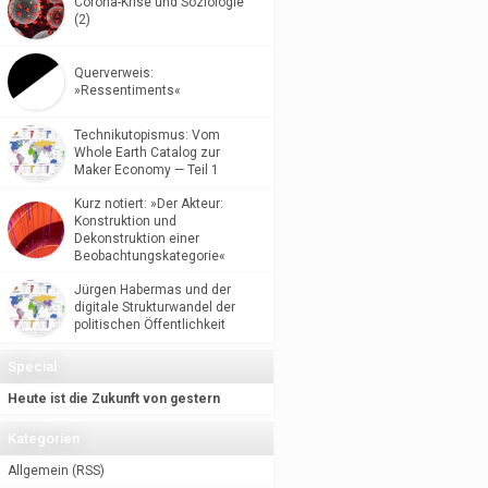
Corona-Krise und Soziologie
(2)
Querverweis:
»Ressentiments«
Technikutopismus: Vom
Whole Earth Catalog zur
Maker Economy — Teil 1
Kurz notiert: »Der Akteur:
Konstruktion und
Dekonstruktion einer
Beobachtungskategorie«
Jürgen Habermas und der
digitale Strukturwandel der
politischen Öffentlichkeit
Special
Heute ist die Zukunft von gestern
Kategorien
Allgemein
(
RSS
)