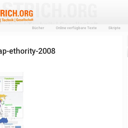
Bücher
Online verfügbare Texte
Skripte
p-ethority-2008