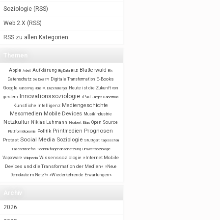
Soziologie
(
RSS
)
Web 2.X
(
RSS
)
RSS zu allen Kategorien
Themen
Blätterwald
Apple
Aufklärung
BILD
Arbeit
Big Data
Btx
E-Books
Datenschutz
Digitale Transformation
Die Drei ???
Google
Heute ist die Zukunft von
GuttenPlag
Hans M. Enzensberger
Innovationssoziologie
gestern
iPad
Jürgen Habermas
Mediengeschichte
Künstliche Intelligenz
Mobile Devices
Mesomedien
Musikindustrie
Netzkultur
Niklas Luhmann
Open Source
Norbert Elias
Prognosen
Printmedien
Politik
Plattformökonomie
Social Media
Soziologie
Protest
Stuttgart
tagesschau
Taschentelefon
Technikfolgenabschätzung
Umweltsoziologie
Wissenssoziologie
»Internet Mobile
Vaporware
Wikipedia
Devices und die Transformation der Medien«
»Neue
Demokratie im Netz?«
»Wiederkehrende Erwartungen«
Archiv
2026