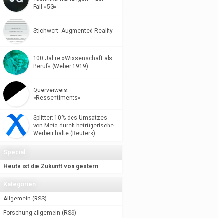
Fall »5G«
Stichwort: Augmented Reality
100 Jahre »Wissenschaft als
Beruf« (Weber 1919)
Querverweis:
»Ressentiments«
Splitter: 10% des Umsatzes
von Meta durch betrügerische
Werbeinhalte (Reuters)
Special
Heute ist die Zukunft von gestern
Kategorien
Allgemein
(
RSS
)
Forschung allgemein
(
RSS
)