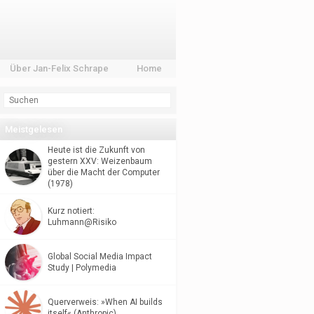
Über Jan-Felix Schrape
Home
Meistgelesen
Heute ist die Zukunft von
gestern XXV: Weizenbaum
über die Macht der Computer
(1978)
Kurz notiert:
Luhmann@Risiko
Global Social Media Impact
Study | Polymedia
Querverweis: »When AI builds
itself« (Anthropic)