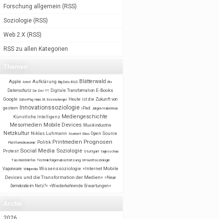
Forschung allgemein
(
RSS
)
Soziologie
(
RSS
)
Web 2.X
(
RSS
)
RSS zu allen Kategorien
Themen
Blätterwald
Apple
Aufklärung
BILD
Arbeit
Big Data
Btx
E-Books
Datenschutz
Digitale Transformation
Die Drei ???
Google
Heute ist die Zukunft von
GuttenPlag
Hans M. Enzensberger
Innovationssoziologie
gestern
iPad
Jürgen Habermas
Mediengeschichte
Künstliche Intelligenz
Mobile Devices
Mesomedien
Musikindustrie
Netzkultur
Niklas Luhmann
Open Source
Norbert Elias
Prognosen
Printmedien
Politik
Plattformökonomie
Social Media
Soziologie
Protest
Stuttgart
tagesschau
Taschentelefon
Technikfolgenabschätzung
Umweltsoziologie
Wissenssoziologie
»Internet Mobile
Vaporware
Wikipedia
Devices und die Transformation der Medien«
»Neue
Demokratie im Netz?«
»Wiederkehrende Erwartungen«
Archiv
2026