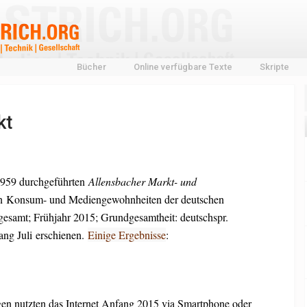
Bücher
Online verfügbare Texte
Skripte
kt
1959 durchgeführten
Allensbacher Markt- und
 Konsum- und Mediengewohnheiten der deutschen
esamt; Frühjahr 2015; Grundgesamtheit: deutschspr.
ang Juli erschienen.
Einige Ergebnisse
:
igen nutzten das Internet Anfang 2015 via Smartphone oder