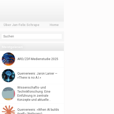
Über Jan-Felix Schrape
Home
Meistgelesen
ARD/ZDF-Medienstudie 2025
Querverweis: Jaron Lanier —
»There is no A.I.«
Wissenschafts- und
Technikforschung: Eine
Einführung in zentrale
Konzepte und aktuelle…
Querverweis: »When AI builds
itself« (Anthropic)