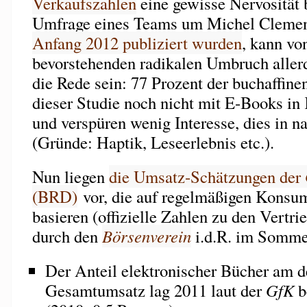
Verkaufszahlen
eine gewisse Nervosität b
Umfrage eines Teams um Michel Clemen
Anfang 2012 publiziert wurden
, kann vo
bevorstehenden radikalen Umbruch aller
die Rede sein: 77 Prozent der buchaffine
dieser Studie noch nicht mit E-Books i
und verspüren wenig Interesse, dies in n
(Gründe: Haptik, Leseerlebnis etc.).
Nun liegen
die Umsatz-Schätzungen der
(BRD)
vor, die auf regelmäßigen Konsu
basieren (offizielle Zahlen zu den Vertr
durch den
Börsenverein
i.d.R. im Sommer
Der Anteil elektronischer Bücher am 
Gesamtumsatz lag 2011 laut der
GfK
b