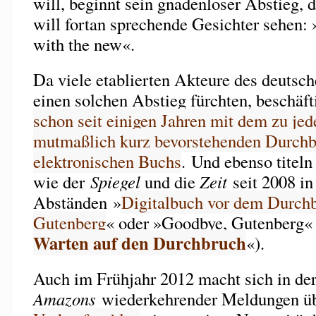
will, beginnt sein gnadenloser Abstieg,
will fortan sprechende Gesichter sehen: 
with the new«.
Da viele etablierten Akteure des deutsc
einen solchen Abstieg fürchten, beschäft
schon seit einigen Jahren mit dem zu je
mutmaßlich kurz bevorstehenden Durchb
elektronischen Buchs
. Und ebenso titel
wie der
Spiegel
und die
Zeit
seit 2008 in
Abständen »
Digitalbuch vor dem Durch
Gutenberg
« oder »Goodbye, Gutenberg« 
Warten auf den Durchbruch
«).
Auch im Frühjahr 2012 macht sich in der
Amazons
wiederkehrender Meldungen ü