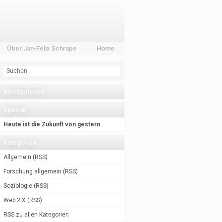
Über Jan-Felix Schrape
Home
Meistgelesen
Special
Heute ist die Zukunft von gestern
Kategorien
Allgemein
(
RSS
)
Forschung allgemein
(
RSS
)
Soziologie
(
RSS
)
Web 2.X
(
RSS
)
RSS zu allen Kategorien