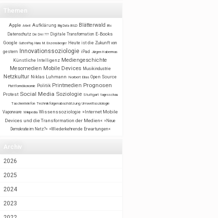
Themen
Blätterwald
Apple
Aufklärung
BILD
Arbeit
Big Data
Btx
E-Books
Datenschutz
Digitale Transformation
Die Drei ???
Google
Heute ist die Zukunft von
GuttenPlag
Hans M. Enzensberger
Innovationssoziologie
gestern
iPad
Jürgen Habermas
Mediengeschichte
Künstliche Intelligenz
Mobile Devices
Mesomedien
Musikindustrie
Netzkultur
Niklas Luhmann
Open Source
Norbert Elias
Prognosen
Printmedien
Politik
Plattformökonomie
Social Media
Soziologie
Protest
Stuttgart
tagesschau
Taschentelefon
Technikfolgenabschätzung
Umweltsoziologie
Wissenssoziologie
»Internet Mobile
Vaporware
Wikipedia
Devices und die Transformation der Medien«
»Neue
Demokratie im Netz?«
»Wiederkehrende Erwartungen«
Archiv
2026
2025
2024
2023
2022