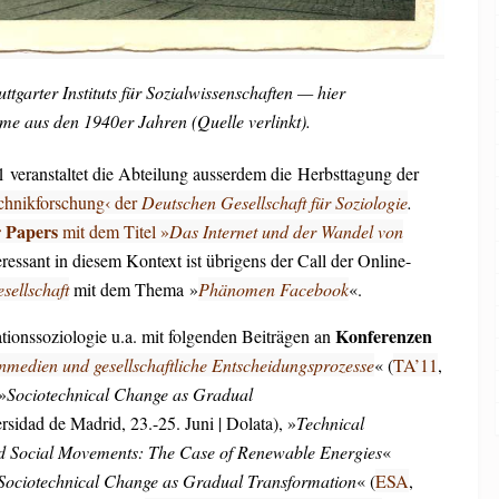
tgarter Instituts für Sozialwissenschaften — hier
me aus den 1940er Jahren (Quelle verlinkt).
veranstaltet die Abteilung ausserdem die Herbsttagung der
chnikforschung‹ der
Deutschen Gesellschaft für Soziologie
.
r Papers
mit dem Titel »
Das Internet und der Wandel von
eressant in diesem Kontext ist übrigens der Call der Online-
ellschaft
mit dem Thema »
Phänomen Facebook
«.
Konferenzen
ationssoziologie u.a. mit folgenden Beiträgen an
nmedien und gesellschaftliche Entscheidungsprozesse
« (
TA’11
,
»
Sociotechnical Change as Gradual
rsidad de Madrid, 23.-25. Juni | Dolata), »
Technical
d Social Movements: The Case of Renewable Energies
«
Sociotechnical Change as Gradual Transformation
« (
ESA
,