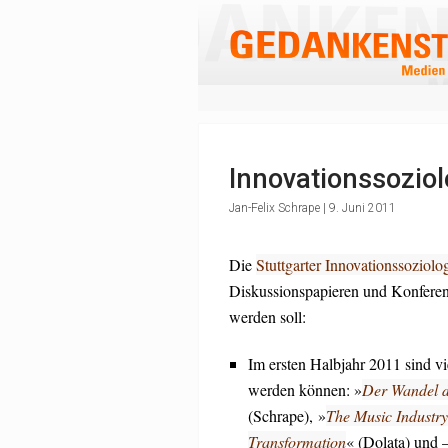
Innovationssoziolo
Jan-Felix Schrape | 9. Juni 2011
Die
Stuttgarter Innovationssoziolo
Diskussionspapieren und Konferenzb
werden soll:
Im ersten Halbjahr 2011 sind v
werden können: »
Der Wandel d
(Schrape), »
The Music Industry
Transformation
« (Dolata) und —