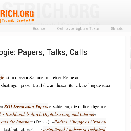
Bücher
Online verfügbare Texte
Skripte
gie: Papers, Talks, Calls
gie
ist in diesem Sommer mit einer Reihe an
eiträgen präsent, auf die an dieser Stelle kurz hingewiesen
ier
SOI Discussion Papers
erschienen, die online abgerufen
es Buchhandels durch Digitalisierung und Internet
«
 and the Internet
« (Dolata), »
Radical Change as Gradual
 last but not least — »
Institutional Analysis of Technical