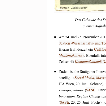
Das Gebäude des Stut
in einer Aufnah
Am 24. und 25. November 2011 
Sektion ›Wissenschafts- und Te
Call fo
Hierzu läuft derzeit ein
Mediensektoren
«
. Ebenfalls int
Zeitschrift
Kommunikation@Ges
Zudem ist die Stuttgarter Innov
beteiligt: »
Social Media, Masse
ITA Wien, 20. Juni | Schrape), 
Transformation
« (
SASE
, Unive
Innovation, Regime Change an
(
SASE
, 23.-25. Juni | Fuchs), »